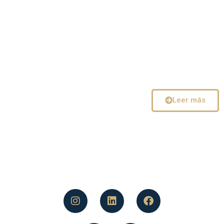
Diseño encabeza una serie de iniciativas que
abogan por la gestión, la eficiencia y la
limpieza del agua y el medioambiente.
Siempre vinculándose con el medio y
enseñando en los territorios los planes a seguir.
Leer más