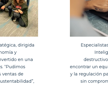
atégica, dirigida
Especialista
onomía y
Inteli
nvertido en una
destructiv
es. “Pudimos
encontrar un equi
s ventas de
y la regulación p
ustentabilidad”,
sin comprom