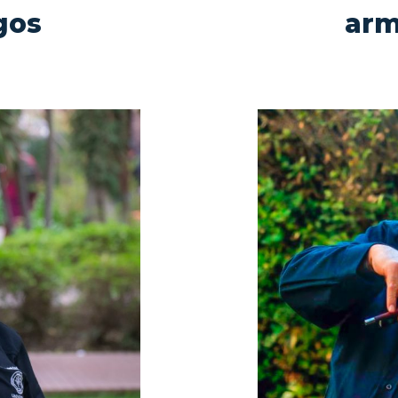
gos
arm