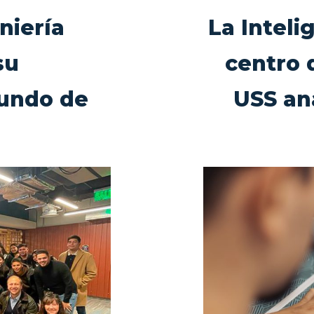
niería
La Intelig
su
centro 
mundo de
USS ana