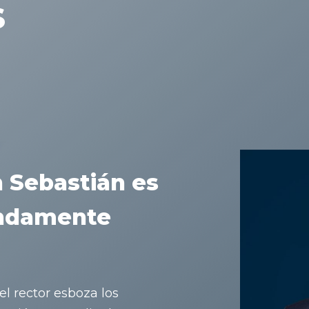
S
n Sebastián es
endamente
el rector esboza los