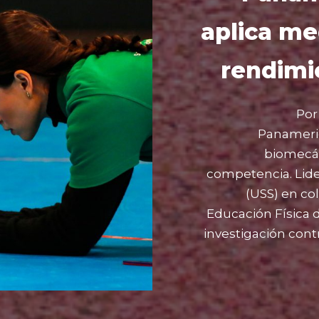
aplica me
rendimi
Por
Panameri
biomecán
competencia. Lide
(USS) en co
Educación Física d
investigación cont