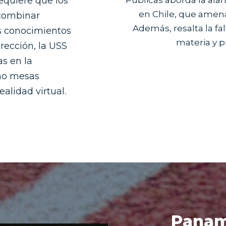
requiere que los
en Chile, que amena
 combinar
Además, resalta la fa
os conocimientos
materia y p
irección, la USS
s en la
omo mesas
alidad virtual.
Panam