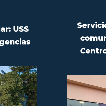
Servici
lar: USS
comun
igencias
Centro