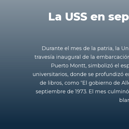
La USS en sep
Durante el mes de la patria, la U
travesía inaugural de la embarcación
Puerto Montt, simbolizó el esp
universitarios, donde se profundizó en
de libros, como “El gobierno de All
septiembre de 1973. El mes culminó c
blan