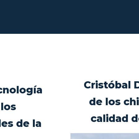
Cristóbal 
cnología
de los ch
 los
calidad d
es de la