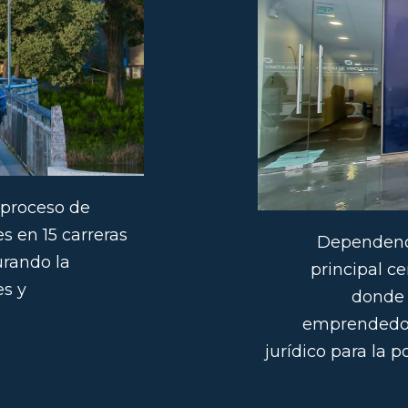
 proceso de
s en 15 carreras
Dependenci
urando la
principal c
es y
donde 
emprendedore
jurídico para la 