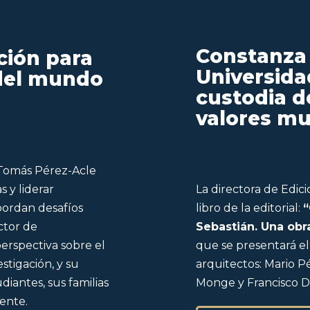
Constanza 
ción para
Universida
 del mundo
custodia d
valores m
 Tomás Pérez-Acle
s y liderar
La directora de Edic
abordan desafíos
libro de la editorial:
ctor de
Sebastián. Una ob
erspectiva sobre el
que se presentará el
stigación, y su
arquitectos: Mario P
diantes, sus familias
Monge y Francisco D
ente.