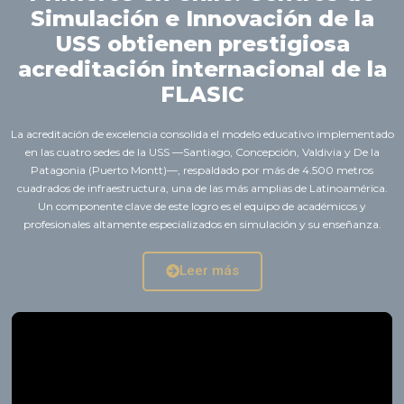
Simulación e Innovación de la
USS obtienen prestigiosa
acreditación internacional de la
FLASIC
La acreditación de excelencia consolida el modelo educativo implementado
en las cuatro sedes de la USS —Santiago, Concepción, Valdivia y De la
Patagonia (Puerto Montt)—, respaldado por más de 4.500 metros
cuadrados de infraestructura, una de las más amplias de Latinoamérica.
Un componente clave de este logro es el equipo de académicos y
profesionales altamente especializados en simulación y su enseñanza.
Leer más