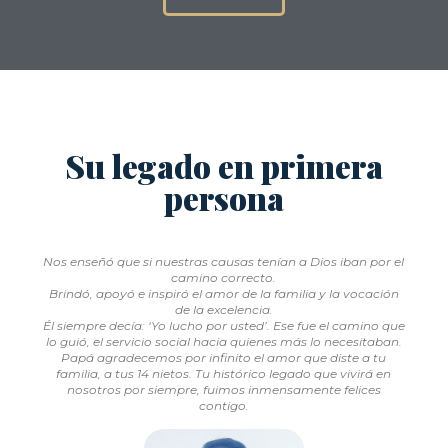
Su legado en primera
persona
por el
Conocí a Lucho Cordero en septiembre de 2010, cuando
vine a una reunión (...) Luis llegó con su amigo y socio
cación
Alejandro Pérez, conversé con los dos y luego de unos día
me llamaron para ser decano de la entonces facultad de
ino que
Economía y Negocios. Desde ese momento, desarrollamo
taban.
una amistad donde el intercambio de ideas y la
 tu
conversación era permanente, sobre muchos temas, pero
rá en
sobre todo, en relación con lo que debería ser la Universida
es
en el país y en particular la San Sebastián. Concordamos e
la importancia que la Educación debía tener en el desarroll
de Chile y en especial, tenía un gran interés porque en la U
diéramos a los estudiantes formación de la mayor calida