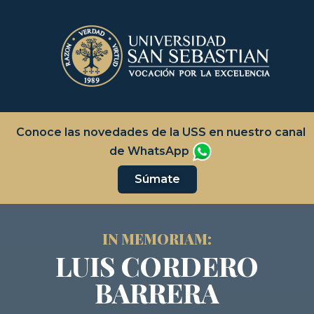
Conoce las novedades de la USS en nuestro canal
de WhatsApp
Súmate
IN MEMORIAM:
LUIS CORDERO
BARRERA